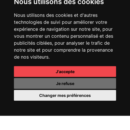
Nous utilisons des cookies
Nous utilisons des cookies et d'autres
technologies de suivi pour améliorer votre
expérience de navigation sur notre site, pour
vous montrer un contenu personnalisé et des
publicités ciblées, pour analyser le trafic de
CHANEL
25 HANDBAG
FENDI
SPRING SUMMER
notre site et pour comprendre la provenance
25 SHOW
de nos visiteurs.
J'accepte
Je refuse
Changer mes préférences
CHANEL
COCO
CHANEL
OMBRE
MADEMOISELLE
ESSENTIELLE