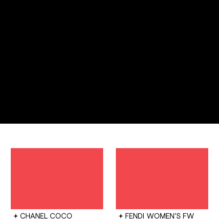
CHANEL
COCO
FENDI
WOMEN’S FW