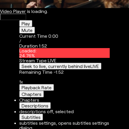
Video Player is loading.
Play Video
Play
Mute
Current Time
0:00
/
Duration
1:52
Loaded
:
24.76%
Stream Type
LIVE
Seek to live, currently behind live
LIVE
Remaining Time
-
1:52
1x
Playback Rate
Chapters
Chapters
Descriptions
descriptions off
, selected
Subtitles
subtitles settings
, opens subtitles settings
dialog