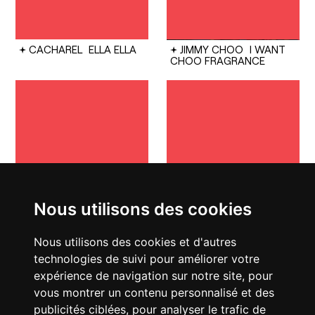
CACHAREL
ELLA ELLA
JIMMY CHOO
I WANT
CHOO FRAGRANCE
CHRISTIAN DIOR
JEUX OLYMPIQUES &
COUTURE
DIOR LADY
PARALYMPIQUES
ART 9
2024
CÉRÉMONIES DE
Nous utilisons des cookies
CLÔTURE ET
D'OUVERTURE
Nous utilisons des cookies et d'autres
technologies de suivi pour améliorer votre
expérience de navigation sur notre site, pour
vous montrer un contenu personnalisé et des
publicités ciblées, pour analyser le trafic de