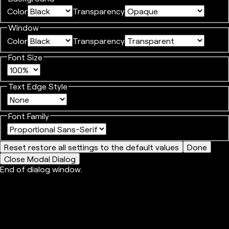
Color
Transparency
Window
Color
Transparency
Font Size
Text Edge Style
Font Family
Reset
restore all settings to the default values
Done
Close Modal Dialog
End of dialog window.