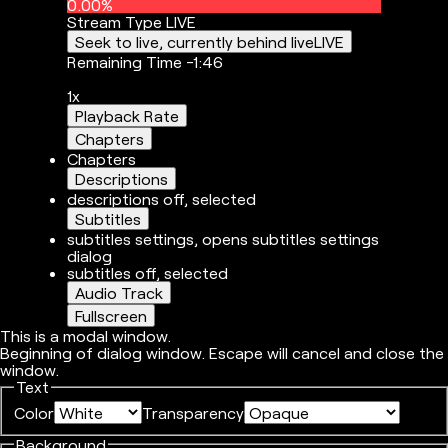
0.00%
Stream Type
LIVE
Seek to live, currently behind live
LIVE
Remaining Time
-
1:46
1x
Playback Rate
Chapters
Chapters
Descriptions
descriptions off
, selected
Subtitles
subtitles settings
, opens subtitles settings
dialog
subtitles off
, selected
Audio Track
Fullscreen
This is a modal window.
Beginning of dialog window. Escape will cancel and close the
window.
Text
Color
Transparency
Background