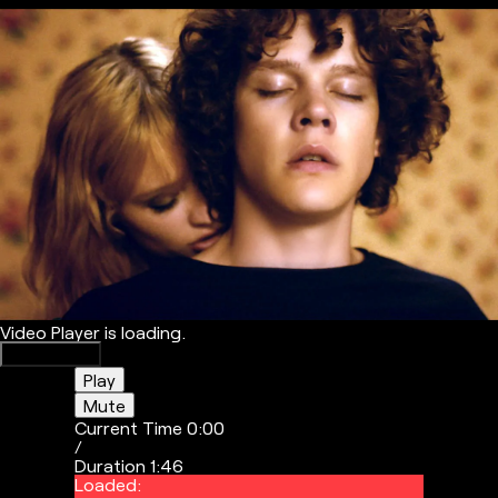
Video Player is loading.
Play Video
Play
Mute
Current Time
0:00
/
Duration
1:46
Loaded
: