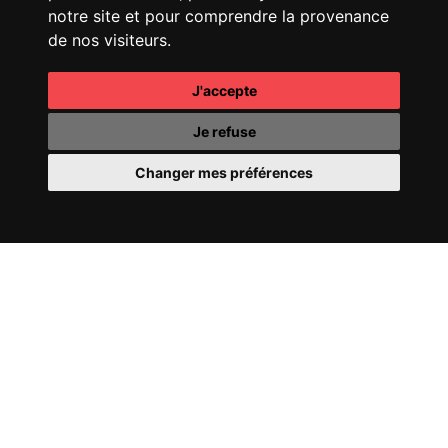
notre site et pour comprendre la provenance
CHANEL
25 HANDBAG
FENDI
SPRING SUMMER
de nos visiteurs.
25 SHOW
J'accepte
Je refuse
Changer mes préférences
CHANEL
COCO
CHANEL
OMBRE
MADEMOISELLE
ESSENTIELLE
CHANEL
COCO CRUSH
PERRIER-JOUËT
FILL
24
YOUR WORLD WITH
WONDER