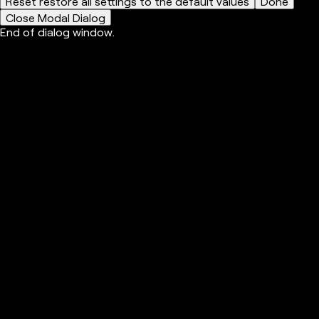
Reset
restore all settings to the default values
Done
Close Modal Dialog
End of dialog window.