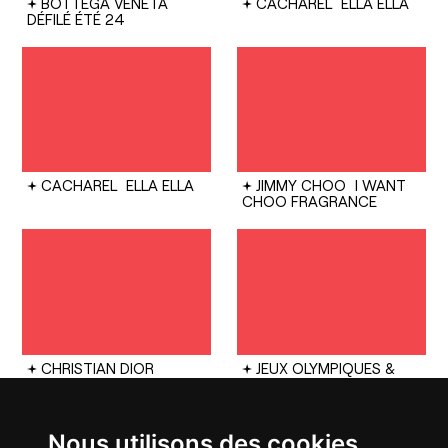
BOTTEGA VENETA
CACHAREL
ELLA ELLA
DÉFILÉ ÉTÉ 24
CACHAREL
ELLA ELLA
JIMMY CHOO
I WANT
CHOO FRAGRANCE
CHRISTIAN DIOR
JEUX OLYMPIQUES &
COUTURE
DIOR LADY
PARALYMPIQUES
ART 9
2024
CÉRÉMONIES DE
CLÔTURE ET
D'OUVERTURE
Nous utilisons des cookies