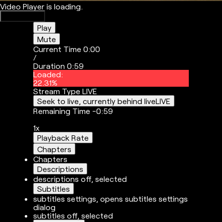
Video Player is loading.
Play Video
Play
Mute
Current Time
0:00
/
Duration
0:59
Loaded
:
22.31%
Stream Type
LIVE
Seek to live, currently behind live
LIVE
Remaining Time
-
0:59
1x
Playback Rate
Chapters
Chapters
Descriptions
descriptions off
, selected
Subtitles
subtitles settings
, opens subtitles settings
dialog
subtitles off
, selected