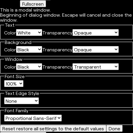
Fullscreen
This is a modal window.
Beginning of dialog window. Escape will cancel and close the
window.
Text
Color
Transparency
Background
Color
Transparency
Window
Color
Transparency
Font Size
Text Edge Style
Font Family
Reset
restore all settings to the default values
Done