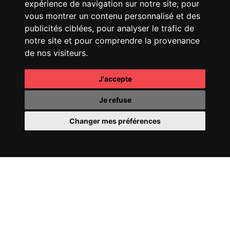
25 SHOW
expérience de navigation sur notre site, pour
vous montrer un contenu personnalisé et des
publicités ciblées, pour analyser le trafic de
notre site et pour comprendre la provenance
de nos visiteurs.
J'accepte
CHANEL
COCO
CHANEL
OMBRE
MADEMOISELLE
ESSENTIELLE
Je refuse
Changer mes préférences
CHANEL
COCO CRUSH
PERRIER-JOUËT
FILL
24
YOUR WORLD WITH
WONDER