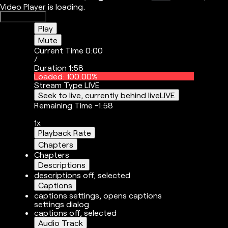
Video Player is loading.
Play Video
Play
Mute
Current Time
0:00
/
Duration
1:58
Loaded
:
100.00%
Stream Type
LIVE
Seek to live, currently behind live
LIVE
Remaining Time
-
1:58
1x
Playback Rate
Chapters
Chapters
Descriptions
descriptions off
, selected
Captions
captions settings
, opens captions
settings dialog
captions off
, selected
Audio Track