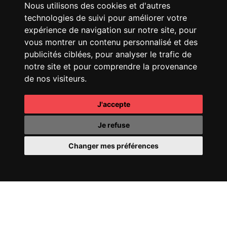
Nous utilisons des cookies et d'autres
technologies de suivi pour améliorer votre
CHANEL
25 HANDBAG
FENDI
SPRING SUMMER
expérience de navigation sur notre site, pour
25 SHOW
vous montrer un contenu personnalisé et des
publicités ciblées, pour analyser le trafic de
notre site et pour comprendre la provenance
de nos visiteurs.
J'accepte
CHANEL
COCO
CHANEL
OMBRE
MADEMOISELLE
ESSENTIELLE
Je refuse
Changer mes préférences
CHANEL
COCO CRUSH
PERRIER-JOUËT
FILL
24
YOUR WORLD WITH
WONDER