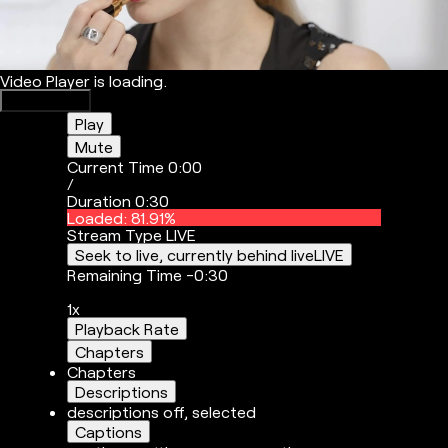
Video Player is loading.
Play Video
Play
Mute
Current Time
0:00
/
Duration
0:30
Loaded
:
81.91%
Stream Type
LIVE
Seek to live, currently behind live
LIVE
Remaining Time
-
0:30
1x
Playback Rate
Chapters
Chapters
Descriptions
descriptions off
, selected
Captions