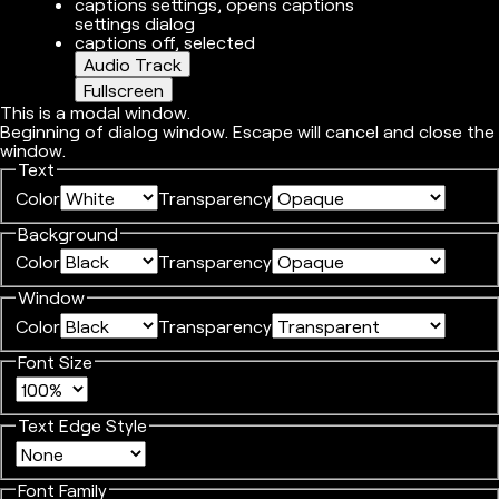
captions settings
, opens captions
settings dialog
captions off
, selected
Audio Track
Fullscreen
This is a modal window.
Beginning of dialog window. Escape will cancel and close the
window.
Text
Color
Transparency
Background
Color
Transparency
Window
Color
Transparency
Font Size
Text Edge Style
Font Family