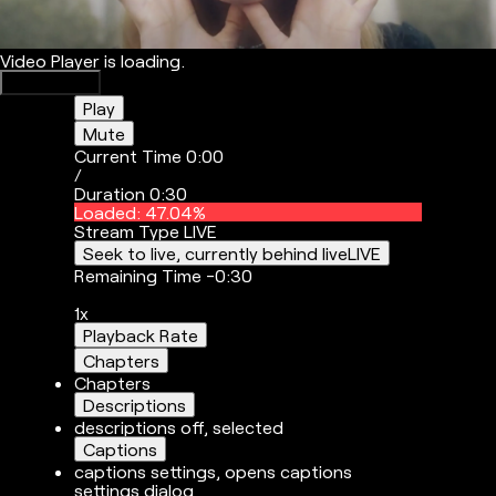
Video Player is loading.
Play Video
Play
Mute
Current Time
0:00
/
Duration
0:30
Loaded
:
47.04%
Stream Type
LIVE
Seek to live, currently behind live
LIVE
Remaining Time
-
0:30
1x
Playback Rate
Chapters
Chapters
Descriptions
descriptions off
, selected
Captions
captions settings
, opens captions
settings dialog