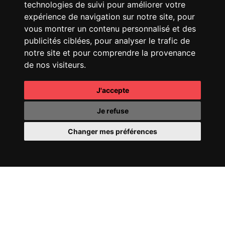
technologies de suivi pour améliorer votre
CHANEL
25 HANDBAG
FENDI
SPRING SUMMER
25 SHOW
expérience de navigation sur notre site, pour
vous montrer un contenu personnalisé et des
publicités ciblées, pour analyser le trafic de
notre site et pour comprendre la provenance
de nos visiteurs.
J'accepte
CHANEL
COCO
CHANEL
OMBRE
MADEMOISELLE
ESSENTIELLE
Je refuse
Changer mes préférences
CHANEL
COCO CRUSH
PERRIER-JOUËT
FILL
24
YOUR WORLD WITH
WONDER