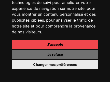
technologies de suivi pour améliorer votre
CHANEL
25 HANDBAG
FENDI
SPRING SUMMER
25 SHOW
expérience de navigation sur notre site, pour
vous montrer un contenu personnalisé et des
publicités ciblées, pour analyser le trafic de
notre site et pour comprendre la provenance
de nos visiteurs.
J'accepte
CHANEL
COCO
CHANEL
OMBRE
MADEMOISELLE
ESSENTIELLE
Je refuse
Changer mes préférences
CHANEL
COCO CRUSH
PERRIER-JOUËT
FILL
24
YOUR WORLD WITH
WONDER