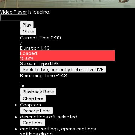
Video Player is loading.
Play Video
Play
Mute
Current Time
0:00
/
Duration
1:43
Loaded
:
15.81%
Stream Type
LIVE
Seek to live, currently behind live
LIVE
Remaining Time
-
1:43
1x
Playback Rate
Chapters
Chapters
Descriptions
descriptions off
, selected
Captions
captions settings
, opens captions
settings dialog