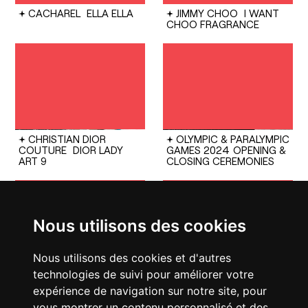
CACHAREL
ELLA ELLA
JIMMY CHOO
I WANT
CHOO FRAGRANCE
CHRISTIAN DIOR
OLYMPIC & PARALYMPIC
COUTURE
DIOR LADY
GAMES 2024
OPENING &
ART 9
CLOSING CEREMONIES
Nous utilisons des cookies
Nous utilisons des cookies et d'autres
technologies de suivi pour améliorer votre
CHANEL
25 HANDBAG
FENDI
SPRING SUMMER
25 SHOW
expérience de navigation sur notre site, pour
vous montrer un contenu personnalisé et des