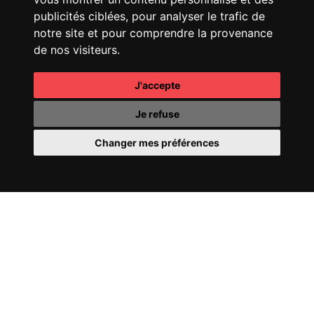
publicités ciblées, pour analyser le trafic de
notre site et pour comprendre la provenance
de nos visiteurs.
J'accepte
CHANEL
COCO
CHANEL
OMBRE
MADEMOISELLE
ESSENTIELLE
Je refuse
Changer mes préférences
CHANEL
COCO CRUSH
PERRIER-JOUËT
FILL
24
YOUR WORLD WITH
WONDER