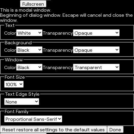
Fullscreen
This is a modal window.
Beginning of dialog window. Escape will cancel and close the
window.
Text
Color
Transparency
Background
Color
Transparency
Window
Color
Transparency
Font Size
Text Edge Style
Font Family
Reset
restore all settings to the default values
Done