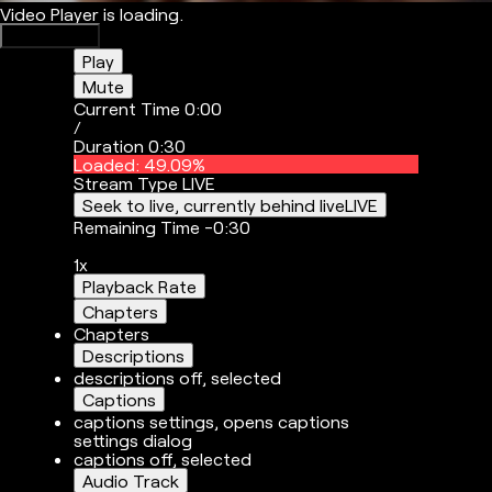
Video Player is loading.
Play Video
Play
Mute
Current Time
0:00
/
Duration
0:30
Loaded
:
49.09%
Stream Type
LIVE
Seek to live, currently behind live
LIVE
Remaining Time
-
0:30
1x
Playback Rate
Chapters
Chapters
Descriptions
descriptions off
, selected
Captions
captions settings
, opens captions
settings dialog
captions off
, selected
Audio Track