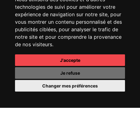
technologies de suivi pour améliorer votre
expérience de navigation sur notre site, pour
JIMMY CHOO
I WANT
CACHAREL
ELLA ELLA
CHOO FRAGRANCE
vous montrer un contenu personnalisé et des
publicités ciblées, pour analyser le trafic de
notre site et pour comprendre la provenance
de nos visiteurs.
J'accepte
BOTTEGA VENETA
DIOR
WINTER 25 SHOW
Je refuse
SUMMER 24 SHOW
Changer mes préférences
CHANEL
25 HANDBAG
CHANEL
FINE JEWELRY
N°5