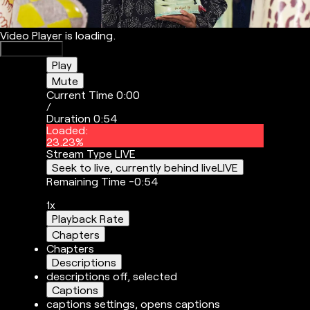
Video Player is loading.
Play Video
Play
Mute
Current Time
0:00
/
Duration
0:54
Loaded
:
23.23%
Stream Type
LIVE
Seek to live, currently behind live
LIVE
Remaining Time
-
0:54
1x
Playback Rate
Chapters
Chapters
Descriptions
descriptions off
, selected
Captions
captions settings
, opens captions