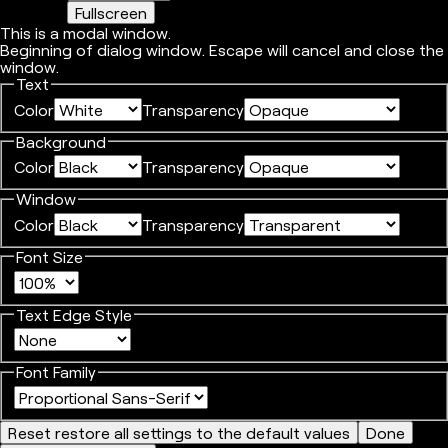
Fullscreen
This is a modal window.
Beginning of dialog window. Escape will cancel and close the
window.
Text
Color
Transparency
Background
Color
Transparency
Window
Color
Transparency
Font Size
Text Edge Style
Font Family
Reset
restore all settings to the default values
Done