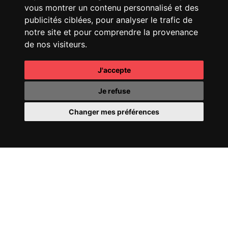
vous montrer un contenu personnalisé et des
publicités ciblées, pour analyser le trafic de
notre site et pour comprendre la provenance
de nos visiteurs.
J'accepte
CHANEL
COCO
CHANEL
OMBRE
MADEMOISELLE
ESSENTIELLE
Je refuse
Changer mes préférences
CHANEL
COCO CRUSH
PERRIER-JOUËT
FILL
24
YOUR WORLD WITH
WONDER