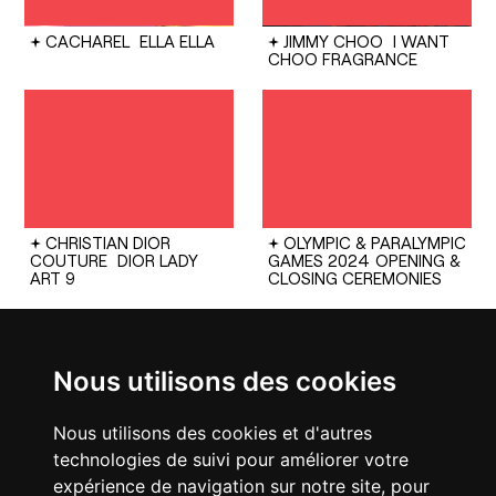
CACHAREL
ELLA ELLA
JIMMY CHOO
I WANT
CHOO FRAGRANCE
CHRISTIAN DIOR
OLYMPIC & PARALYMPIC
COUTURE
DIOR LADY
GAMES 2024
OPENING &
ART 9
CLOSING CEREMONIES
Nous utilisons des cookies
Nous utilisons des cookies et d'autres
technologies de suivi pour améliorer votre
CHANEL
25 HANDBAG
FENDI
SPRING SUMMER
25 SHOW
expérience de navigation sur notre site, pour