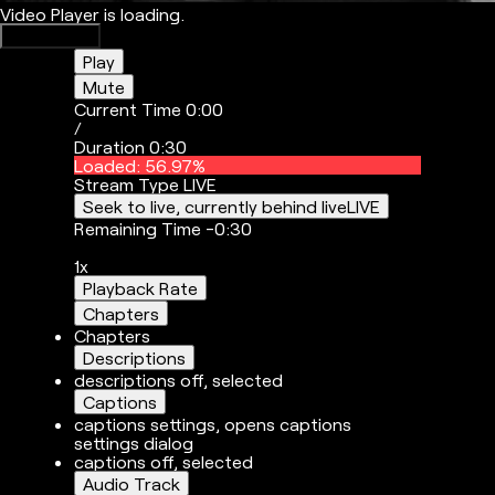
Video Player is loading.
Play Video
Play
Mute
Current Time
0:00
/
Duration
0:30
Loaded
:
56.97%
Stream Type
LIVE
Seek to live, currently behind live
LIVE
Remaining Time
-
0:30
1x
Playback Rate
Chapters
Chapters
Descriptions
descriptions off
, selected
Captions
captions settings
, opens captions
settings dialog
captions off
, selected
Audio Track