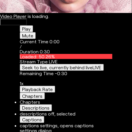
Video Player is loading.
Play Video
Play
Mute
Current Time
0:00
/
Duration
0:30
Loaded
:
50.26%
Stream Type
LIVE
Seek to live, currently behind live
LIVE
Remaining Time
-
0:30
1x
Playback Rate
Chapters
Chapters
Descriptions
descriptions off
, selected
Captions
captions settings
, opens captions
settings dialog