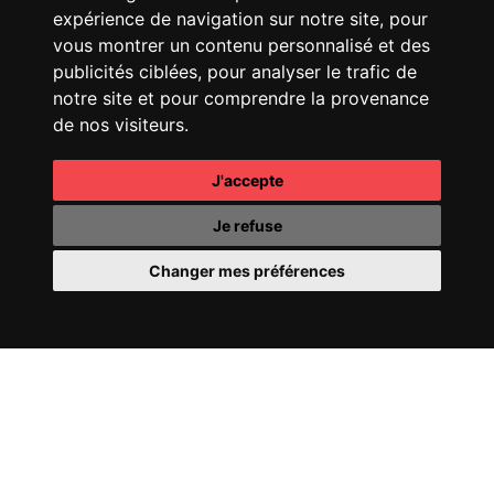
25 SHOW
expérience de navigation sur notre site, pour
vous montrer un contenu personnalisé et des
publicités ciblées, pour analyser le trafic de
notre site et pour comprendre la provenance
de nos visiteurs.
J'accepte
CHANEL
COCO
CHANEL
OMBRE
MADEMOISELLE
ESSENTIELLE
Je refuse
Changer mes préférences
CHANEL
COCO CRUSH
PERRIER-JOUËT
FILL
24
YOUR WORLD WITH
WONDER