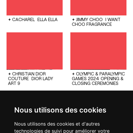
CACHAREL
ELLA ELLA
JIMMY CHOO
I WANT
CHOO FRAGRANCE
CHRISTIAN DIOR
OLYMPIC & PARALYMPIC
COUTURE
DIOR LADY
GAMES 2024
OPENING &
ART 9
CLOSING CEREMONIES
Nous utilisons des cookies
Nous utilisons des cookies et d'autres
technologies de suivi pour améliorer votre
CHANEL
25 HANDBAG
FENDI
SPRING SUMMER