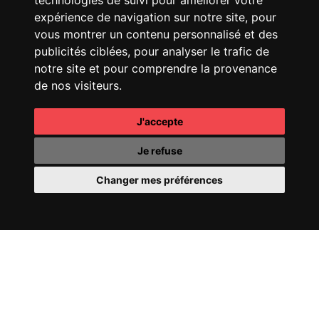
technologies de suivi pour améliorer votre
CHANEL
25 HANDBAG
FENDI
SPRING SUMMER
25 SHOW
expérience de navigation sur notre site, pour
vous montrer un contenu personnalisé et des
publicités ciblées, pour analyser le trafic de
notre site et pour comprendre la provenance
de nos visiteurs.
J'accepte
CHANEL
COCO
CHANEL
OMBRE
MADEMOISELLE
ESSENTIELLE
Je refuse
Changer mes préférences
CHANEL
COCO CRUSH
PERRIER-JOUËT
FILL
24
YOUR WORLD WITH
WONDER