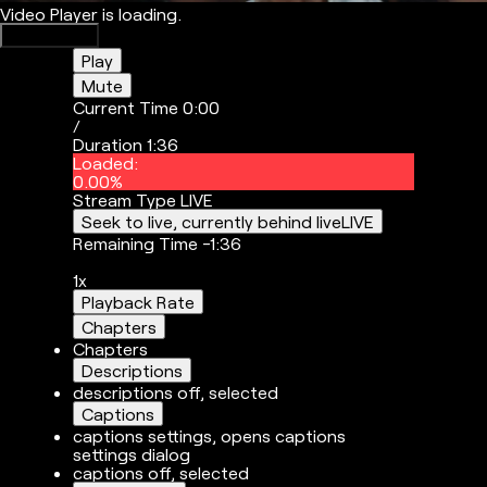
Video Player is loading.
Play Video
Play
Mute
Current Time
0:00
/
Duration
1:36
Loaded
:
0.00%
Stream Type
LIVE
Seek to live, currently behind live
LIVE
Remaining Time
-
1:36
1x
Playback Rate
Chapters
Chapters
Descriptions
descriptions off
, selected
Captions
captions settings
, opens captions
settings dialog
captions off
, selected