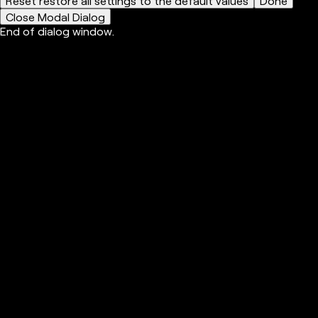
Reset
restore all settings to the default values
Done
Close Modal Dialog
End of dialog window.