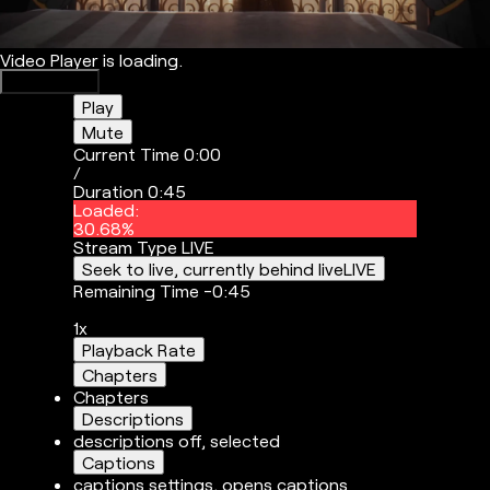
Video Player is loading.
Play Video
Play
Mute
Current Time
0:00
/
Duration
0:45
Loaded
:
30.68%
Stream Type
LIVE
Seek to live, currently behind live
LIVE
Remaining Time
-
0:45
1x
Playback Rate
Chapters
Chapters
Descriptions
descriptions off
, selected
Captions
captions settings
, opens captions