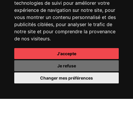
technologies de suivi pour améliorer votre
CHANEL
25 HANDBAG
FENDI
SPRING SUMMER
25 SHOW
expérience de navigation sur notre site, pour
vous montrer un contenu personnalisé et des
publicités ciblées, pour analyser le trafic de
notre site et pour comprendre la provenance
de nos visiteurs.
J'accepte
CHANEL
COCO
CHANEL
OMBRE
MADEMOISELLE
ESSENTIELLE
Je refuse
Changer mes préférences
CHANEL
COCO CRUSH
PERRIER-JOUËT
FILL
24
YOUR WORLD WITH
WONDER