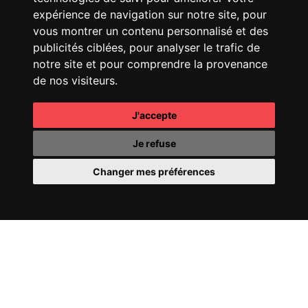
CHANEL
25 HANDBAG
FENDI
SPRING SUMMER
25 SHOW
expérience de navigation sur notre site, pour
vous montrer un contenu personnalisé et des
publicités ciblées, pour analyser le trafic de
notre site et pour comprendre la provenance
de nos visiteurs.
J'accepte
CHANEL
COCO
CHANEL
OMBRE
MADEMOISELLE
ESSENTIELLE
Je refuse
Changer mes préférences
CHANEL
COCO CRUSH
PERRIER-JOUËT
FILL
24
YOUR WORLD WITH
WONDER