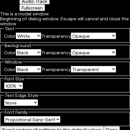
Audio Track
Fullscreen
This is a modal window.
Beginning of dialog window. Escape will cancel and close the
window.
Text
Color
Transparency
Background
Color
Transparency
Window
Color
Transparency
Font Size
Text Edge Style
Font Family
Reset
restore all settings to the default values
Done