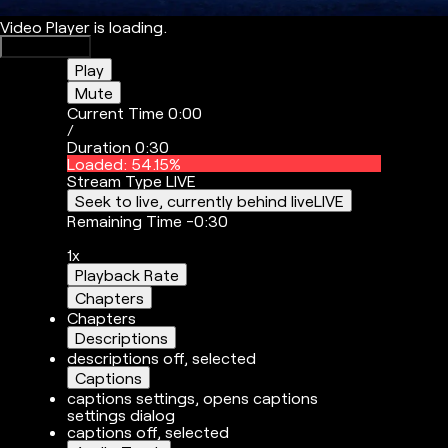
Video Player is loading.
Play Video
Play
Mute
Current Time
0:00
/
Duration
0:30
Loaded
:
54.15%
Stream Type
LIVE
Seek to live, currently behind live
LIVE
Remaining Time
-
0:30
1x
Playback Rate
Chapters
Chapters
Descriptions
descriptions off
, selected
Captions
captions settings
, opens captions
settings dialog
captions off
, selected