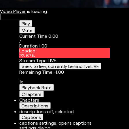
Video Player is loading.
Play Video
Play
Mute
Current Time
0:00
/
Duration
1:00
Loaded
:
23.67%
Stream Type
LIVE
Seek to live, currently behind live
LIVE
Remaining Time
-
1:00
1x
Playback Rate
Chapters
Chapters
Descriptions
descriptions off
, selected
Captions
captions settings
, opens captions
settings dialog