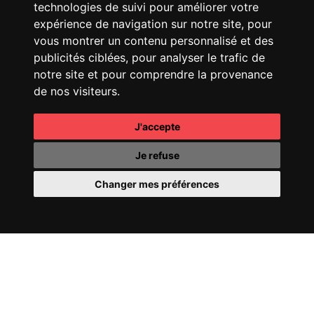
technologies de suivi pour améliorer votre
CHANEL
25 HANDBAG
FENDI
SPRING SUMMER
25 SHOW
expérience de navigation sur notre site, pour
vous montrer un contenu personnalisé et des
publicités ciblées, pour analyser le trafic de
notre site et pour comprendre la provenance
de nos visiteurs.
J'accepte
CHANEL
COCO
CHANEL
OMBRE
MADEMOISELLE
ESSENTIELLE
Je refuse
Changer mes préférences
CHANEL
COCO CRUSH
PERRIER-JOUËT
FILL
24
YOUR WORLD WITH
WONDER